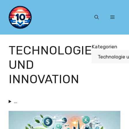
Zum
Inhalt
Menü
springen
TECHNOLOGIE
Kategorien
UND
INNOVATION
...