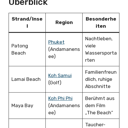
Überblick
Strand/Inse
Besonderhe
Region
l
iten
Nachtleben,
Phuket
Patong
viele
(Andamanens
Beach
Wassersporta
ee)
rten
Familienfreun
Koh Samui
Lamai Beach
dlich, ruhige
(Golf)
Abschnitte
Koh Phi Phi
Berühmt aus
Maya Bay
(Andamanens
dem Film
ee)
„The Beach“
Taucher-