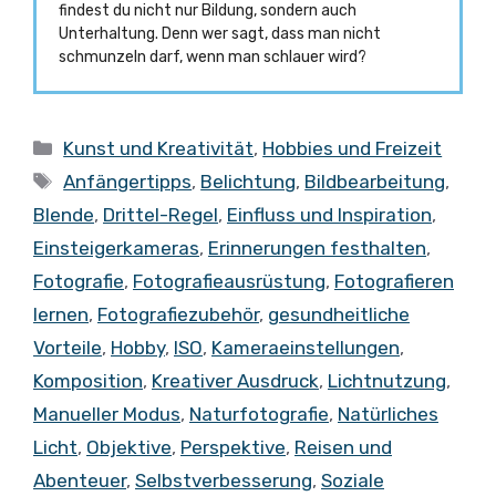
findest du nicht nur Bildung, sondern auch
Unterhaltung. Denn wer sagt, dass man nicht
schmunzeln darf, wenn man schlauer wird?
Kategorien
Kunst und Kreativität
,
Hobbies und Freizeit
Schlagwörter
Anfängertipps
,
Belichtung
,
Bildbearbeitung
,
Blende
,
Drittel-Regel
,
Einfluss und Inspiration
,
Einsteigerkameras
,
Erinnerungen festhalten
,
Fotografie
,
Fotografieausrüstung
,
Fotografieren
lernen
,
Fotografiezubehör
,
gesundheitliche
Vorteile
,
Hobby
,
ISO
,
Kameraeinstellungen
,
Komposition
,
Kreativer Ausdruck
,
Lichtnutzung
,
Manueller Modus
,
Naturfotografie
,
Natürliches
Licht
,
Objektive
,
Perspektive
,
Reisen und
Abenteuer
,
Selbstverbesserung
,
Soziale