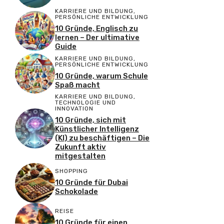
KARRIERE UND BILDUNG
,
PERSÖNLICHE ENTWICKLUNG
10 Gründe, Englisch zu
lernen – Der ultimative
Guide
KARRIERE UND BILDUNG
,
PERSÖNLICHE ENTWICKLUNG
10 Gründe, warum Schule
Spaß macht
KARRIERE UND BILDUNG
,
TECHNOLOGIE UND
INNOVATION
10 Gründe, sich mit
Künstlicher Intelligenz
(KI) zu beschäftigen – Die
Zukunft aktiv
mitgestalten
SHOPPING
10 Gründe für Dubai
Schokolade
REISE
10 Gründe für einen