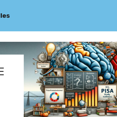
lles
E