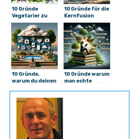
10 Gründe
10 Gründe für die
Vegetarier zu
Kernfusion
werden
10 Gründe,
10 Gründe warum
warum du deinen
man echte
Social-Media-
Bücher lesen
Account löschen
sollte
solltest