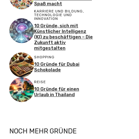
Spaß macht
KARRIERE UND BILDUNG
,
TECHNOLOGIE UND
INNOVATION
10 Gründe, sich mit
Künstlicher Intelligenz
(KI) zu beschäftigen – Die
Zukunft aktiv
mitgestalten
SHOPPING
10 Gründe für Dubai
Schokolade
REISE
10 Gründe für einen
Urlaub in Thailand
NOCH MEHR GRÜNDE