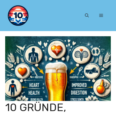
Zum
Inhalt
Menü
springen
10 GRÜNDE,