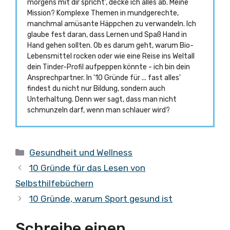
morgens mit dir spricht', decke ich alles ab. Meine
Mission? Komplexe Themen in mundgerechte,
manchmal amüsante Häppchen zu verwandeln. Ich
glaube fest daran, dass Lernen und Spaß Hand in
Hand gehen sollten. Ob es darum geht, warum Bio-
Lebensmittel rocken oder wie eine Reise ins Weltall
dein Tinder-Profil aufpeppen könnte - ich bin dein
Ansprechpartner. In '10 Gründe für ... fast alles'
findest du nicht nur Bildung, sondern auch
Unterhaltung. Denn wer sagt, dass man nicht
schmunzeln darf, wenn man schlauer wird?
Kategorien
Gesundheit und Wellness
10 Gründe für das Lesen von
Selbsthilfebüchern
10 Gründe, warum Sport gesund ist
Schreibe einen