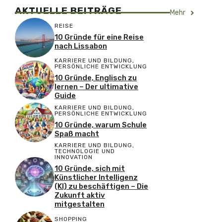
AKTUELLE BEITRÄGE
Mehr
REISE
10 Gründe für eine Reise
nach Lissabon
KARRIERE UND BILDUNG
,
PERSÖNLICHE ENTWICKLUNG
10 Gründe, Englisch zu
lernen – Der ultimative
Guide
KARRIERE UND BILDUNG
,
PERSÖNLICHE ENTWICKLUNG
10 Gründe, warum Schule
Spaß macht
KARRIERE UND BILDUNG
,
TECHNOLOGIE UND
INNOVATION
10 Gründe, sich mit
Künstlicher Intelligenz
(KI) zu beschäftigen – Die
Zukunft aktiv
mitgestalten
SHOPPING