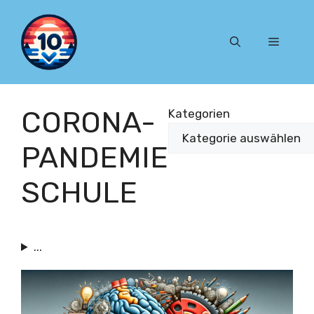
Zum
Inhalt
Menü
springen
CORONA-
Kategorien
PANDEMIE
SCHULE
...