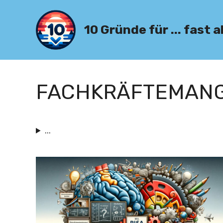
Zum
Inhalt
10 Gründe für ... fast a
springen
FACHKRÄFTEMAN
...