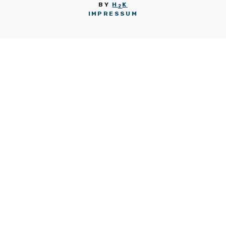
BY
H
K
2
IMPRESSUM