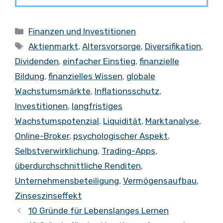
Kategorien
Finanzen und Investitionen
Schlagwörter
Aktienmarkt
,
Altersvorsorge
,
Diversifikation
,
Dividenden
,
einfacher Einstieg
,
finanzielle
Bildung
,
finanzielles Wissen
,
globale
Wachstumsmärkte
,
Inflationsschutz
,
Investitionen
,
langfristiges
Wachstumspotenzial
,
Liquidität
,
Marktanalyse
,
Online-Broker
,
psychologischer Aspekt
,
Selbstverwirklichung
,
Trading-Apps
,
überdurchschnittliche Renditen
,
Unternehmensbeteiligung
,
Vermögensaufbau
,
Zinseszinseffekt
10 Gründe für Lebenslanges Lernen