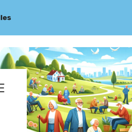
lles
E