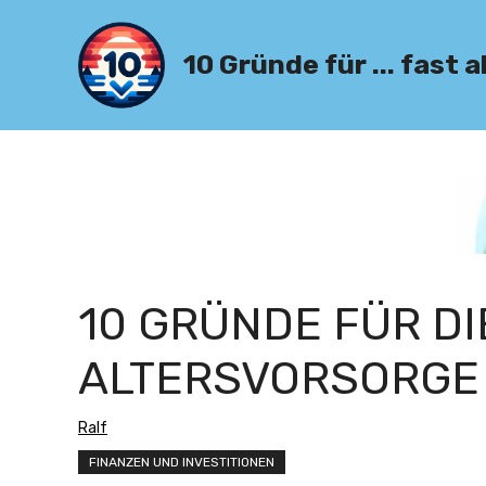
Zum
Inhalt
10 Gründe für ... fast a
springen
10 GRÜNDE FÜR DI
ALTERSVORSORGE
Ralf
FINANZEN UND INVESTITIONEN