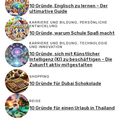
10 Gründe, Englisch zu lernen – Der
ultimative Guide
KARRIERE UND BILDUNG
,
PERSÖNLICHE
ENTWICKLUNG
10 Gründe, warum Schule Spaß macht
KARRIERE UND BILDUNG
,
TECHNOLOGIE
UND INNOVATION
10 Gründe, sich mit Künstlicher
Intelligenz (KI) zu beschäftigen – Die
Zukunft aktiv mitgestalten
SHOPPING
10 Gründe für Dubai Schokolade
REISE
10 Gründe für einen Urlaub in Thailand