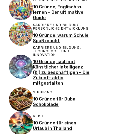
PERSÖNLICHE ENTWICKLUNG
10 Gründe, Englisch zu
lernen – Der ultimative
Guide
KARRIERE UND BILDUNG
,
PERSÖNLICHE ENTWICKLUNG
10 Gründe, warum Schule
Spaß macht
KARRIERE UND BILDUNG
,
TECHNOLOGIE UND
INNOVATION
10 Gründe, sich mit
Künstlicher Intelligenz
(KI) zu beschäftigen – Die
Zukunft aktiv
mitgestalten
SHOPPING
10 Gründe für Dubai
Schokolade
REISE
10 Gründe für einen
Urlaub in Thailand