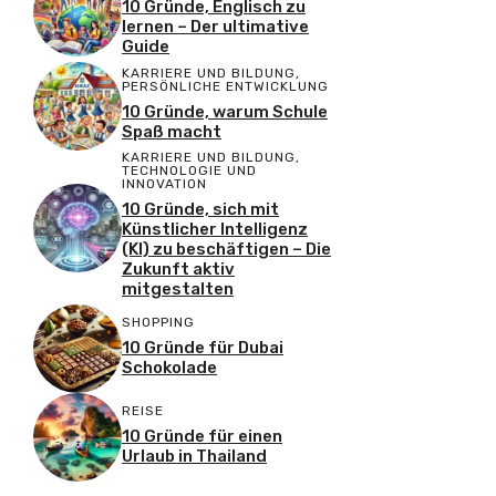
10 Gründe, Englisch zu
lernen – Der ultimative
Guide
KARRIERE UND BILDUNG
,
PERSÖNLICHE ENTWICKLUNG
10 Gründe, warum Schule
Spaß macht
KARRIERE UND BILDUNG
,
TECHNOLOGIE UND
INNOVATION
10 Gründe, sich mit
Künstlicher Intelligenz
(KI) zu beschäftigen – Die
Zukunft aktiv
mitgestalten
SHOPPING
10 Gründe für Dubai
Schokolade
REISE
10 Gründe für einen
Urlaub in Thailand