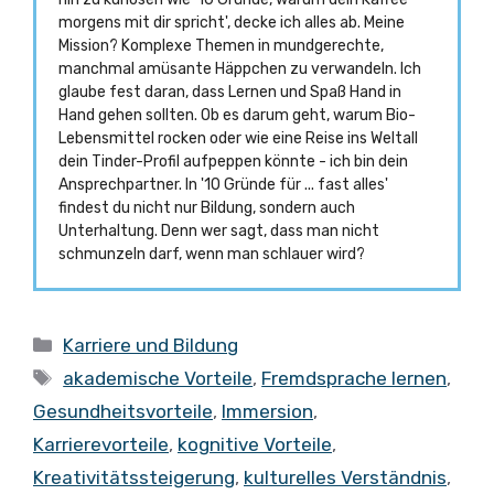
morgens mit dir spricht', decke ich alles ab. Meine
Mission? Komplexe Themen in mundgerechte,
manchmal amüsante Häppchen zu verwandeln. Ich
glaube fest daran, dass Lernen und Spaß Hand in
Hand gehen sollten. Ob es darum geht, warum Bio-
Lebensmittel rocken oder wie eine Reise ins Weltall
dein Tinder-Profil aufpeppen könnte - ich bin dein
Ansprechpartner. In '10 Gründe für ... fast alles'
findest du nicht nur Bildung, sondern auch
Unterhaltung. Denn wer sagt, dass man nicht
schmunzeln darf, wenn man schlauer wird?
Kategorien
Karriere und Bildung
Schlagwörter
akademische Vorteile
,
Fremdsprache lernen
,
Gesundheitsvorteile
,
Immersion
,
Karrierevorteile
,
kognitive Vorteile
,
Kreativitätssteigerung
,
kulturelles Verständnis
,