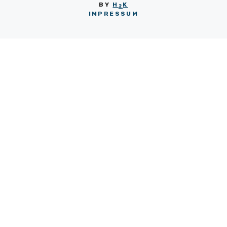
BY
H
K
2
IMPRESSUM