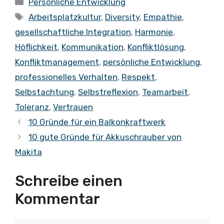
Kategorien
Persönliche Entwicklung
Schlagwörter
Arbeitsplatzkultur
,
Diversity
,
Empathie
,
gesellschaftliche Integration
,
Harmonie
,
Höflichkeit
,
Kommunikation
,
Konfliktlösung
,
Konfliktmanagement
,
persönliche Entwicklung
,
professionelles Verhalten
,
Respekt
,
Selbstachtung
,
Selbstreflexion
,
Teamarbeit
,
Toleranz
,
Vertrauen
10 Gründe für ein Balkonkraftwerk
10 gute Gründe für Akkuschrauber von
Makita
Schreibe einen
Kommentar