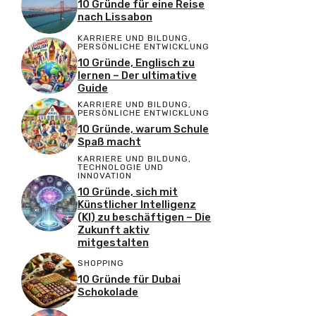
10 Gründe für eine Reise
nach Lissabon
KARRIERE UND BILDUNG
,
PERSÖNLICHE ENTWICKLUNG
10 Gründe, Englisch zu
lernen – Der ultimative
Guide
KARRIERE UND BILDUNG
,
PERSÖNLICHE ENTWICKLUNG
10 Gründe, warum Schule
Spaß macht
KARRIERE UND BILDUNG
,
TECHNOLOGIE UND
INNOVATION
10 Gründe, sich mit
Künstlicher Intelligenz
(KI) zu beschäftigen – Die
Zukunft aktiv
mitgestalten
SHOPPING
10 Gründe für Dubai
Schokolade