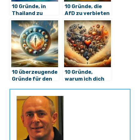
10 Gründe, in
10 Gründe, die
Thailand zu
AfD zu verbieten
leben: das
Paradies wartet
10 überzeugende
10 Gründe,
Gründe für den
warum ich dich
Zölibat
liebe