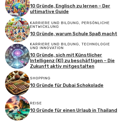
10 Gründe, Englisch zu lernen – Der
ultimative Guide
KARRIERE UND BILDUNG
,
PERSÖNLICHE
ENTWICKLUNG
10 Gründe, warum Schule Spaß macht
KARRIERE UND BILDUNG
,
TECHNOLOGIE
UND INNOVATION
10 Gründe, sich mit Künstlicher
Intelligenz (KI) zu beschäftigen – Die
Zukunft aktiv mitgestalten
SHOPPING
10 Gründe für Dubai Schokolade
REISE
10 Gründe für einen Urlaub in Thailand