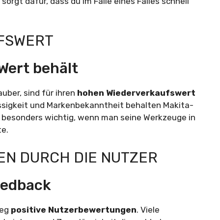
sorgt dafür, dass du im Falle eines Falles schnell
UFSWERT
 Wert behält
ber, sind für ihren
hohen Wiederverkaufswert
ässigkeit und Markenbekanntheit behalten Makita-
st besonders wichtig, wenn man seine Werkzeuge in
e.
EN DURCH DIE NUTZER
eedback
weg
positive Nutzerbewertungen
. Viele